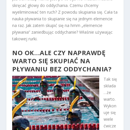
skręcać głowy do oddychania. Czemu chcemy
wyeliminować ten ruch? Z powodu skupiania się. Cała ta
nauka pływania to skupianie się na jednym elemencie
na raz. Jak zatem skupić się na hmm „elemencie
pływania” zaniedbując oddychanie? Właśnie używając
takowej rurki.
NO OK…ALE CZY NAPRAWDĘ
WARTO SIĘ SKUPIAĆ NA
PŁYWANIU BEZ ODDYCHANIA?
Tak się
składa
…że
warto.
Wykon
uje się
wiele
ćwicze