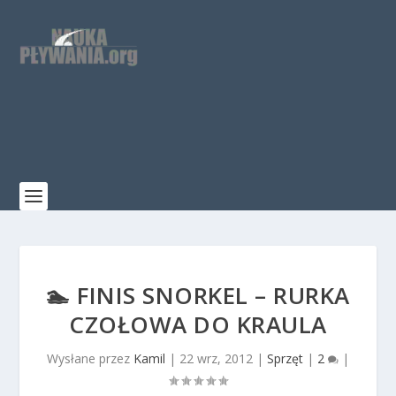
🏊 FINIS SNORKEL – RURKA
CZOŁOWA DO KRAULA
Wysłane przez
Kamil
|
22 wrz, 2012
|
Sprzęt
|
2
|