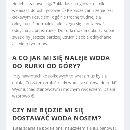
Hehehe, zabawnie 🙂 Zakładasz na głowę, ustnik
wkładasz do ust i gotowe 🙂 Pierwsze zanurzenie jest
ciekawym uczuciem, ogólnie trochę trudniej się
oddycha niż normalnie, ale czego się spodziewać
oddychając przez rurkę. Do rurki można dokupić sobie
zwężki by jeszcze bardziej utrudnić sobie oddychanie,
ale nie o tym mowa.
A CO JAK MI SIĘ NALEJE WODA
DO RURKI OD GÓRY?
Przy nawrotach koziołkowych to wręcz mus by się
nalała. Co zatem zrobić kiedy woda się nalewa do rurki?
Wydmuchać stanowczym i mocnym wydechem. Działa
wzorowo 🙂
CZY NIE BĘDZIE MI SIĘ
DOSTAWAĆ WODA NOSEM?
Tutaj zdania są podzielone, nauczyłem się już panować