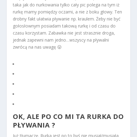
taka jak do nurkowania tylko cały pic polega na tym iż
rurkę mamy pomiędzy oczami, a nie z boku głowy. Ten
drobny fakt ułatwia pływanie np. kraulem. Żeby nie być
gołosłownym posiadam takową rurkę i od czasu do
czasu korzystam. Zabawka nie jest strasznie droga,
jednak zapewni nam jedno…wszyscy na pływalni
zwrócą na nas uwagę 😛
OK, ALE PO CO MI TA RURKA DO
PŁYWANIA ?
Już tłumaczę. Rurka jest po to byś nie musiał/musiała