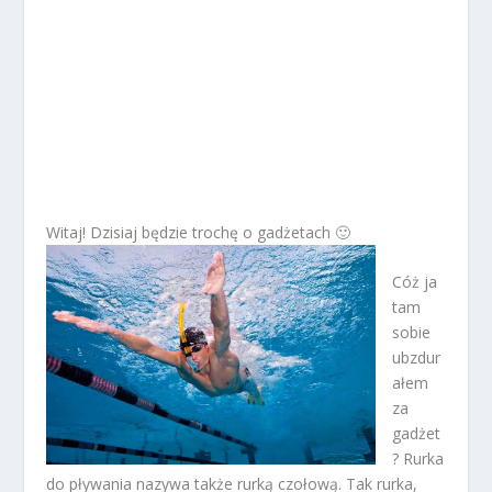
Witaj! Dzisiaj będzie trochę o gadżetach 🙂
Cóż ja
tam
sobie
ubzdur
ałem
za
gadżet
? Rurka
do pływania nazywa także rurką czołową. Tak rurka,