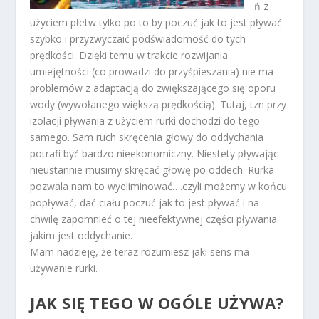
ń z
użyciem płetw tylko po to by poczuć jak to jest pływać
szybko i przyzwyczaić podświadomość do tych
prędkości. Dzięki temu w trakcie rozwijania
umiejętności (co prowadzi do przyśpieszania) nie ma
problemów z adaptacją do zwiększającego się oporu
wody (wywołanego większą prędkością). Tutaj, tzn przy
izolacji pływania z użyciem rurki dochodzi do tego
samego. Sam ruch skręcenia głowy do oddychania
potrafi być bardzo nieekonomiczny. Niestety pływając
nieustannie musimy skręcać głowę po oddech. Rurka
pozwala nam to wyeliminować….czyli możemy w końcu
popływać, dać ciału poczuć jak to jest pływać i na
chwilę zapomnieć o tej nieefektywnej części pływania
jakim jest oddychanie.
Mam nadzieję, że teraz rozumiesz jaki sens ma
używanie rurki.
JAK SIĘ TEGO W OGÓLE UŻYWA?