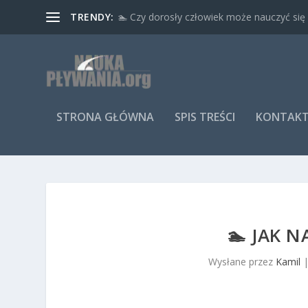
TRENDY:
🏊 Czy dorosły człowiek może nauczyć się 
STRONA GŁÓWNA
SPIS TREŚCI
KONTAK
🏊 JAK 
Wysłane przez
Kamil