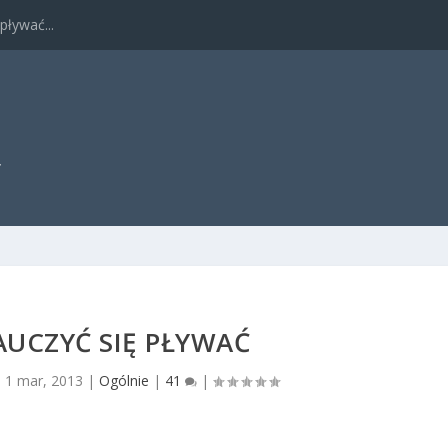
pływać...
T
NAUCZYĆ SIĘ PŁYWAĆ
|
1 mar, 2013
|
Ogólnie
|
41
|