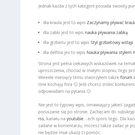
Jednak każda z tych kategorii posiada swoisty pu
dla kraula jest to wpis
Zaczynamy pływać krau
dla żabki jest to wpis
nauka pływania żabką
dla grzbietu jest to wpis
Styl grzbietowy wstęp
dla delfina jes to wpis
Nauka pływania stylem 
Strona jest pełna ciekawych wskazówek na temat
uproszczenia, chociaż w małym stopniu, tego p
Wieeele miesięcy temu stworzyłem także
forum 
One kochają fora 🙂 Jeśli chcesz zrobić konkuren
odpowiadam na pytania 🙂
Nie jest to typowy wpis, omawiający jakieś zagad
poruszanie się po stronie. Zachęcam do subskrypc
rss
, kanału na
youtubie
….ech sporo tego. Dla ka
zadane w komentarzu, możesz także zadać je pop
nie będzie miał okazji Ci pomóc.