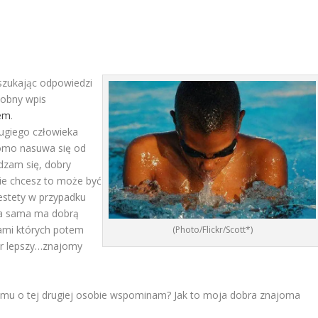
 szukając odpowiedzi
dobny wpis
iem
.
rugiego człowieka
domo nasuwa się od
adzam się, dobry
 nie chcesz to może być
estety w przypadku
ba sama ma dobrą
dami których potem
(Photo/Flickr/Scott*)
ner lepszy…znajomy
mu o tej drugiej osobie wspominam? Jak to moja dobra znajoma