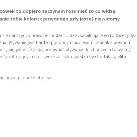
skazówek to dopiero zaczynam rozumieć to co widzę
żanie sobie koloru czerwonego gdy jesteś niewidomy
a się nauczyć poprawnie chodzić. U dziecka pilnują tego rodzice, gdyż
ważna. Pływanie jest bardzo podobnym procesem, jednak z powodu
uczy się jakoś 🙂 Jakby porównać pływanie do chodzenia to byśmy
nieśmiało idących na czworaka. Tylko garstka by chodziła, a elita
i poziom reprezentujesz..