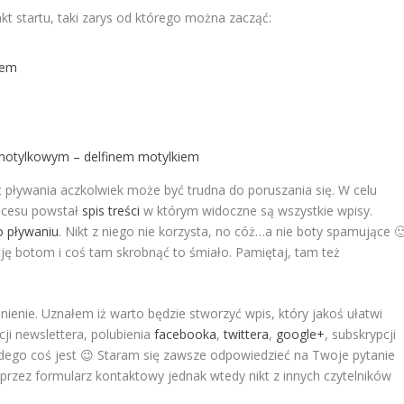
nkt startu, taki zarys od którego można zacząć:
lem
motylkowym – delfinem motylkiem
 pływania aczkolwiek może być trudna do poruszania się. W celu
rocesu powstał
spis treści
w którym widoczne są wszystkie wpisy.
o pływaniu
. Nikt z niego nie korzysta, no cóż…a nie boty spamujące 
cję botom i coś tam skrobnąć to śmiało. Pamiętaj, tam też
nienie. Uznałem iż warto będzie stworzyć wpis, który jakoś ułatwi
ji newslettera, polubienia
facebooka
,
twittera
,
google+
, subskrypcji
żdego coś jest 😉 Staram się zawsze odpowiedzieć na Twoje pytanie
rzez formularz kontaktowy jednak wtedy nikt z innych czytelników