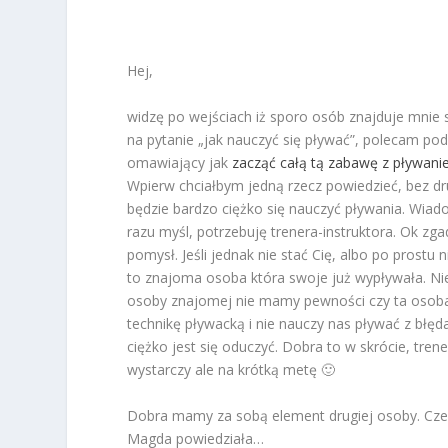
Hej,
widzę po wejściach iż sporo osób znajduje mnie
na pytanie „jak nauczyć się pływać”, polecam po
omawiający jak
zacząć całą tą zabawę z pływan
Wpierw chciałbym jedną rzecz powiedzieć, bez d
będzie bardzo ciężko się nauczyć pływania. Wia
razu myśl, potrzebuję trenera-instruktora. Ok zg
pomysł. Jeśli jednak nie stać Cię, albo po prostu
to znajoma osoba która swoje już wypływała. Ni
osoby znajomej nie mamy pewności czy ta oso
technikę pływacką i nie nauczy nas pływać z błę
ciężko jest się oduczyć. Dobra to w skrócie, tre
wystarczy ale na krótką metę 🙂
Dobra mamy za sobą element drugiej osoby. Cze
Magda powiedziała…